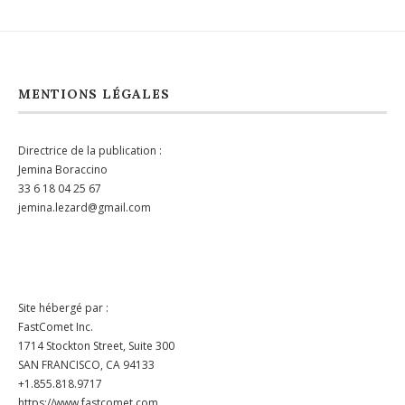
MENTIONS LÉGALES
Directrice de la publication :
Jemina Boraccino
33 6 18 04 25 67
jemina.lezard@gmail.com
Site hébergé par :
FastComet Inc.
1714 Stockton Street, Suite 300
SAN FRANCISCO, CA 94133
+1.855.818.9717
https://www.fastcomet.com