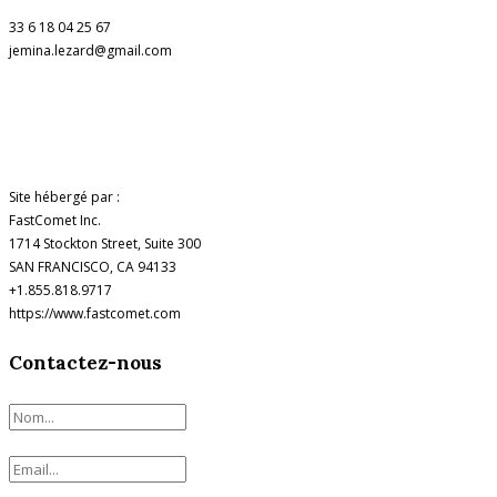
33 6 18 04 25 67
jemina.lezard@gmail.com
Site hébergé par :
FastComet Inc.
1714 Stockton Street, Suite 300
SAN FRANCISCO, CA 94133
+1.855.818.9717
https://www.fastcomet.com
Contactez-nous