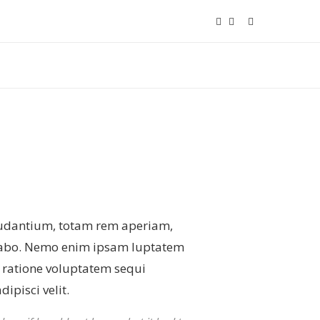
laudantium, totam rem aperiam,
plicabo. Nemo enim ipsam luptatem
i ratione voluptatem sequi
ipisci velit.