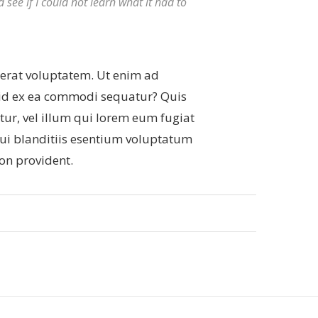
d see if I could not learn what it had to
rat voluptatem. Ut enim ad
uid ex ea commodi sequatur? Quis
tur, vel illum qui lorem eum fugiat
qui blanditiis esentium voluptatum
non provident.