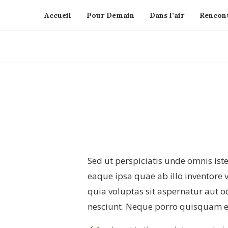
Accueil
Pour Demain
Dans l’air
Rencont
Sed ut perspiciatis unde omnis is
eaque ipsa quae ab illo inventore 
quia voluptas sit aspernatur aut o
nesciunt. Neque porro quisquam est