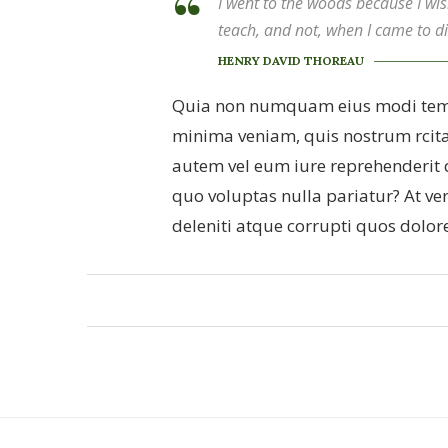
I went to the woods because I wishe
teach, and not, when I came to die
HENRY DAVID THOREAU
Quia non numquam eius modi temp
minima veniam, quis nostrum rcita
autem vel eum iure reprehenderit q
quo voluptas nulla pariatur? At v
deleniti atque corrupti quos dolore