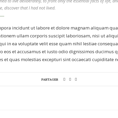
d to live deliberately, to front only the essential facts of life, an
, discover that I had not lived.
ora incidunt ut labore et dolore magnam aliquam quae
tionem ullam corporis suscipit laboriosam, nisi ut aliq
ui in ea voluptate velit esse quam nihil lestiae consequa
ero eos et accusamus et iusto odio dignissimos ducimus 
s et quas molestias excepturi sint occaecati cupiditate 
PARTAGER